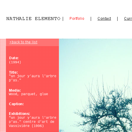
(1994)
"un jour y'aura l'arbre
p'as."
Wood, parquet, glue
"un jour y'aura l'arbre
p'as." centre d'art de
Vassivière (1996)